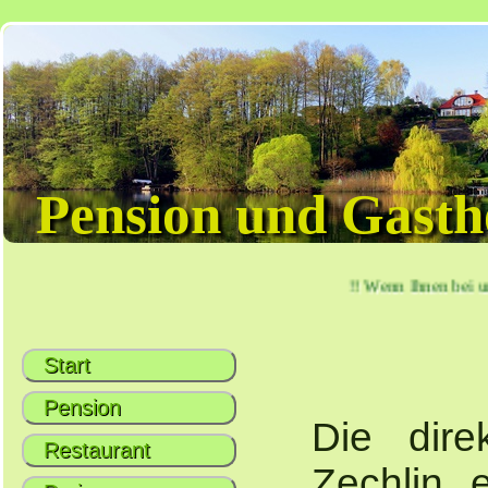
Pension und Gasth
!! Wenn Ihnen bei un
Start
Pension
Die dir
Restaurant
Zechlin 