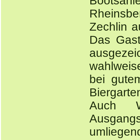
Bootsan
Rheinsb
Zechlin a
Das Gast
ausgez
wahlweis
bei gute
Biergar
Auch W
Ausgangs
umliegen