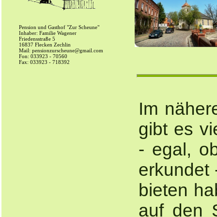
Pension und Gasthof "Zur Scheune"
Inhaber: Familie Wagener
Friedensstraße 5
16837 Flecken Zechlin
Mail: pensionzurscheune@gmail.com
Fon: 033923 - 70560
Fax: 033923 - 718392
Im näher
gibt es v
- egal, 
erkundet
bieten ha
auf den 