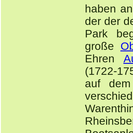
haben an 
der der 
Park beg
große
Ob
Ehren
A
(1722-175
auf dem
verschied
Warenthi
Rheinsbe